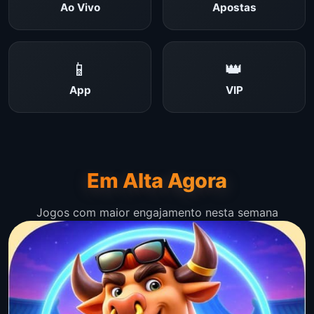
Ao Vivo
Apostas
📱
👑
App
VIP
Em Alta Agora
Jogos com maior engajamento nesta semana