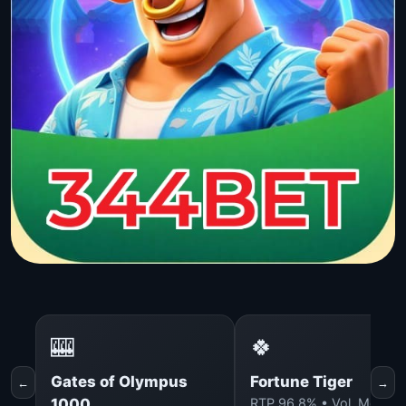
🎰
🍀
Gates of Olympus
Fortune Tiger
←
→
1000
RTP 96.8% • Vol. Média