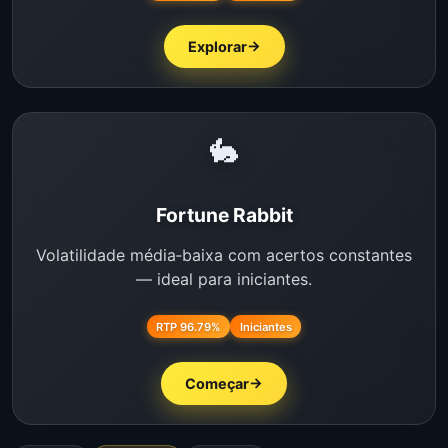
→
Explorar
🐇
Fortune Rabbit
Volatilidade média‑baixa com acertos constantes
— ideal para iniciantes.
RTP 96.79%
Iniciantes
→
Começar