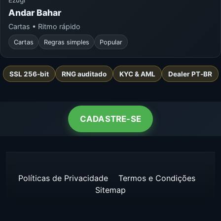
Ezugi
Andar Bahar
Cartas • Ritmo rápido
Cartas
Regras simples
Popular
SSL 256‑bit
RNG auditado
KYC & AML
Dealer PT‑BR
CADASTRE-SE
Políticas de Privacidade
Termos e Condições
Sitemap