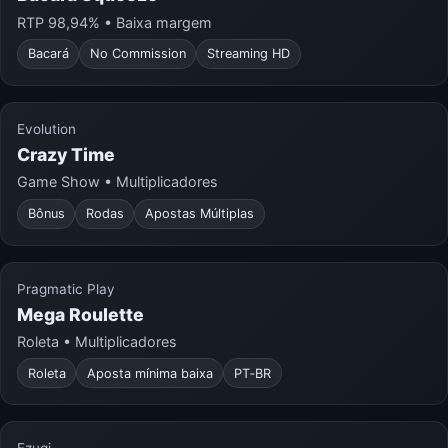
RTP 98,94% • Baixa margem
Bacará
No Commission
Streaming HD
Evolution
Crazy Time
Game Show • Multiplicadores
Bônus
Rodas
Apostas Múltiplas
Pragmatic Play
Mega Roulette
Roleta • Multiplicadores
Roleta
Aposta mínima baixa
PT‑BR