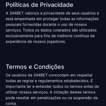
Políticas de Privacidade
A 344BET valoriza a privacidade de seus usuários e
está empenhada em proteger todas as informações
pessoais fornecidas durante o uso de nossos
serviços. Todos os dados coletados são utilizados
exclusivamente para fins de melhoria contínua da
experiência de nossos jogadores.
Termos e Condições
Os usuários da 344BET concordam em respeitar
todas as regras e regulamentos estabelecidos. É
importante ler e entender todos os termos antes de
utilizar nossos serviços. A violação destes termos
pode resultar em penalizações ou na suspensão da
conta.