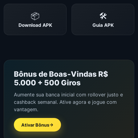
📦
🛠️
Download APK
Guia APK
Bônus de Boas‑Vindas R$
5.000 + 500 Giros
Aumente sua banca inicial com rollover justo e
cashback semanal. Ative agora e jogue com
vantagem.
→
Ativar Bônus