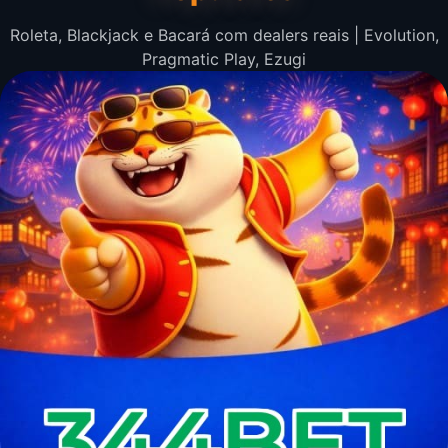
Roleta, Blackjack e Bacará com dealers reais | Evolution,
Pragmatic Play, Ezugi