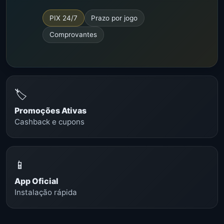
PIX 24/7
Prazo por jogo
Comprovantes
🏷️
Promoções Ativas
Cashback e cupons
📱
App Oficial
Instalação rápida