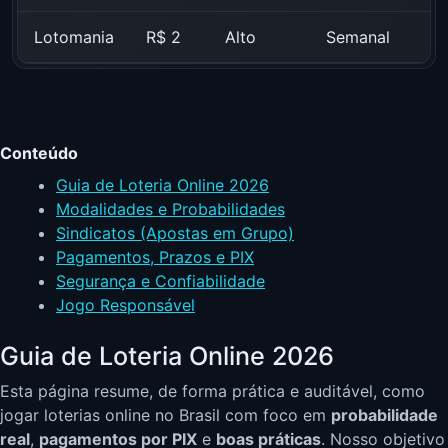
Lotomania
R$ 2
Alto
Semanal
Conteúdo
Guia de Loteria Online 2026
Modalidades e Probabilidades
Sindicatos (Apostas em Grupo)
Pagamentos, Prazos e PIX
Segurança e Confiabilidade
Jogo Responsável
Guia de Loteria Online 2026
Esta página resume, de forma prática e auditável, como
jogar loterias online no Brasil com foco em
probabilidade
real
,
pagamentos por PIX
e
boas práticas
. Nosso objetivo