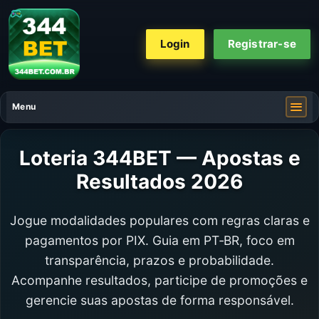
Login
Registrar-se
Menu
Loteria 344BET — Apostas e
Resultados 2026
Jogue modalidades populares com regras claras e
pagamentos por PIX. Guia em PT‑BR, foco em
transparência, prazos e probabilidade.
Acompanhe resultados, participe de promoções e
gerencie suas apostas de forma responsável.