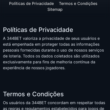
Políticas de Privacidade
Termos e Condições
Sitemap
Políticas de Privacidade
A 344BET valoriza a privacidade de seus usuários e
está empenhada em proteger todas as informações
pessoais fornecidas durante o uso de nossos serviços
de loteria. Todos os dados coletados são utilizados
exclusivamente para fins de melhoria contínua da
experiência de nossos jogadores.
Termos e Condições
Os usuários da 344BET concordam em respeitar todas
as regras e regulamentos estabelecidos para jogos de