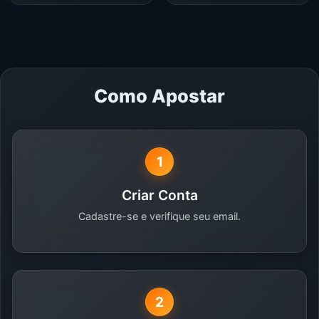
Como Apostar
1
Criar Conta
Cadastre-se e verifique seu email.
2