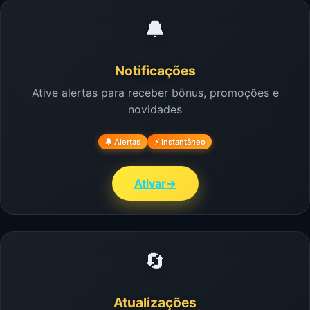
🔔
Notificações
Ative alertas para receber bônus, promoções e
novidades
🔔 Alertas
⚡ Instantâneo
Ativar
→
🔄
Atualizações