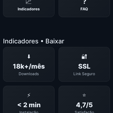
📈
❓
Indicadores
FAQ
Indicadores • Baixar
⬇️
🔐
18k+/mês
SSL
Downloads
Link Seguro
⚡
⭐
< 2 min
4,7/5
Instalação
Satisfação