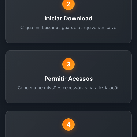
2
Iniciar Download
Clique em baixar e aguarde o arquivo ser salvo
3
Permitir Acessos
Conceda permissões necessárias para instalação
4