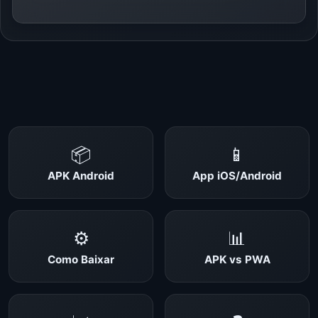
📦
📱
APK Android
App iOS/Android
⚙️
📊
Como Baixar
APK vs PWA