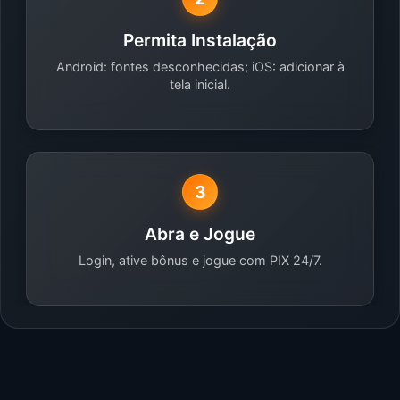
Permita Instalação
Android: fontes desconhecidas; iOS: adicionar à
tela inicial.
3
Abra e Jogue
Login, ative bônus e jogue com PIX 24/7.