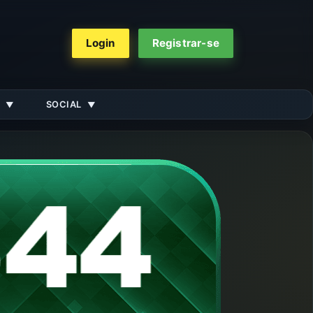
Login
Registrar-se
S
SOCIAL