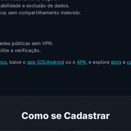
tabilidade e exclusão de dados.
ica; sem compartilhamento indevido.
redes públicas sem VPN.
lite a verificação.
mos
, baixe o
app iOS/Android
ou o
APK
, e explore
slots
e
c
Como se Cadastrar