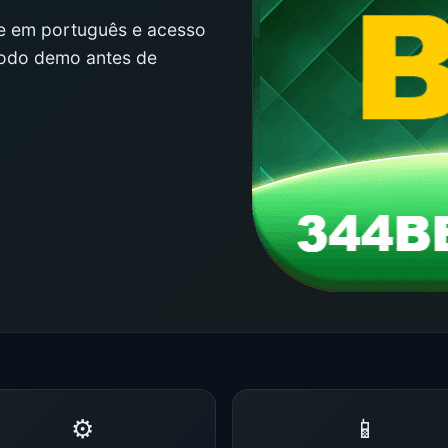
te em português e acesso
modo demo antes de
⚙️
📱