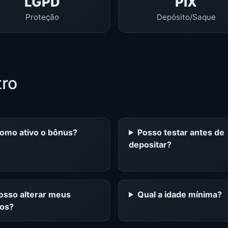
LGPD
PIX
Proteção
Depósito/Saque
tro
omo ativo o bônus?
Posso testar antes de
depositar?
osso alterar meus
Qual a idade mínima?
os?