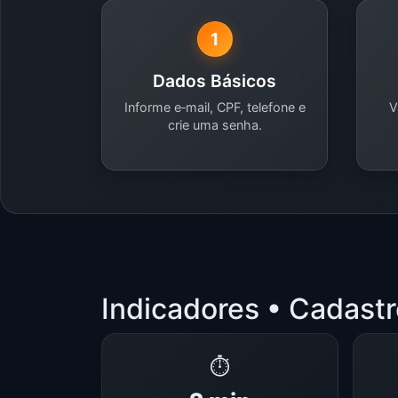
1
Dados Básicos
Informe e‑mail, CPF, telefone e
V
crie uma senha.
Indicadores • Cadast
⏱️