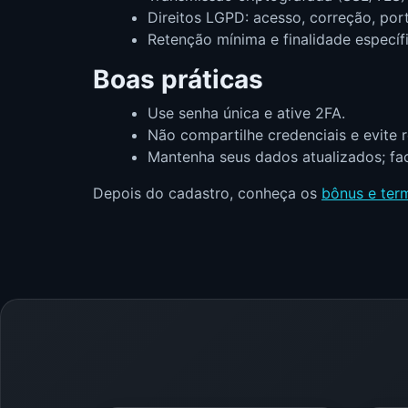
Direitos LGPD: acesso, correção, por
Retenção mínima e finalidade específ
Boas práticas
Use senha única e ative 2FA.
Não compartilhe credenciais e evite 
Mantenha seus dados atualizados; faci
Depois do cadastro, conheça os
bônus e ter